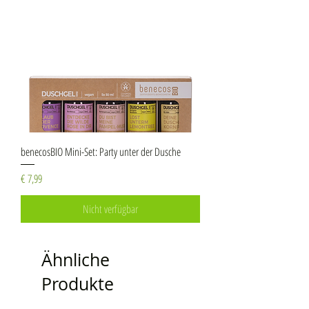
benecosBIO Mini-Set: Party unter der Dusche
Preis
€ 7,99
Nicht verfügbar
Ähnliche
Produkte