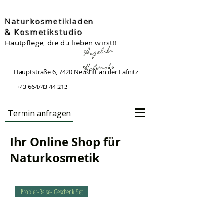
Naturkosmetikladen
&
Kosmetikstudio
Hautpflege, die du lieben wirst!!
Angelika
Halwachs
Hauptstraße 6, 7420 Neustift an der Lafnitz
+43 664/43 44 212
Termin anfragen
Ihr Online Shop für
Naturkosmetik
Probier-Reise- Geschenk Set