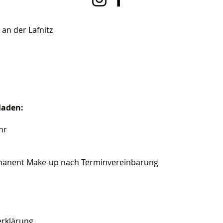
t an der Lafnitz
laden:
hr
anent Make-up nach Terminvereinbarung
rklärung