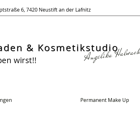
tstraße 6, 7420 Neustift an der Lafnitz
aden &
Kosmetikstudio
Angelika Halwac
ben wirst!!
ungen
Permanent Make Up