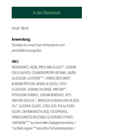
In den Warenkorb
Inhalt: 500 ml
Anwendung:
Shampoo ins nasse Haar einmassieren und 
anschließend ausspülen.
INCI:
INGREDIENTS: AQUA, PYRUS MALUS JUICE*, SODIUM 
COCO-SULFATE, COCAMIDOPROPYL BETAINE, LAURYL 
GLUCOSIDE, GLYCERIN***, HYDROLYZED SWEET 
ALMOND PROTEIN, BENZYL ALCOHOL, COCO-
GLUCOSIDE, SODIUM CHLORIDE, PARFUM**, 
POTASSIUM SORBATE, SODIUM BENZOATE, VITIS 
VINIFERA SEED OIL*, BRASSICA OLERACEA ITALICA SEED 
OIL*, GLYCERYL OLEATE, CITRIC ACID, PCA GLYCERYL 
OLEATE, DEHYDROACETIC ACID, TOCOPHEROL, 
HYDROGENATED VEGETABLE GLYCERIDES CITRATE, 
LIMONENE** *aus kontrolliert biologischem Anbau / 
*certified organic **natürliche Parfumkomposition / 