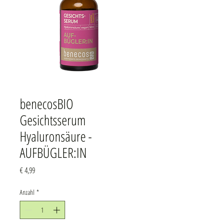
benecosBIO
Gesichtsserum
Hyaluronsäure -
AUFBÜGLER:IN
Preis
€ 4,99
Anzahl
*